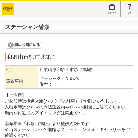
ログイン
FAQ
ステーション情報
周辺地図に戻る
和歌山市駅前北第１
住所
和歌山県和歌山市杉ノ馬場2
ベーシック／N BOX
設置車両
備考：
【ご注意】
ご返却時は後進入庫(バックでの駐車）でお願いいたします。
入出庫時はクルマの周辺設置物や壁への接触にご注意ください。
場内や付近でのアイドリングは禁止です。
南海本線「和歌山市駅」より徒歩約3分です。
※当ステーションへの順路はステーションフォトギャラリーをご
確認ください