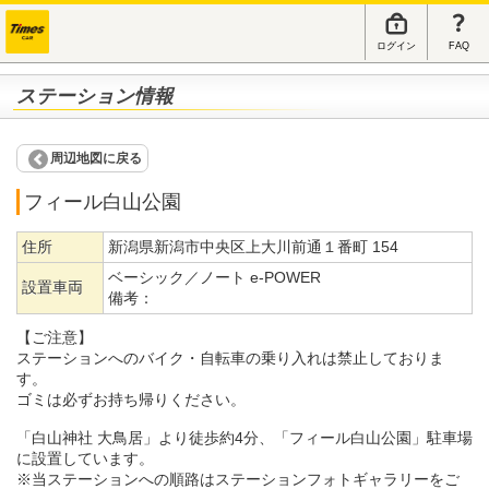
ログイン
FAQ
ステーション情報
周辺地図に戻る
フィール白山公園
住所
新潟県新潟市中央区上大川前通１番町 154
ベーシック／ノート e-POWER
設置車両
備考：
【ご注意】
ステーションへのバイク・自転車の乗り入れは禁止しておりま
す。
ゴミは必ずお持ち帰りください。
「白山神社 大鳥居」より徒歩約4分、「フィール白山公園」駐車場
に設置しています。
※当ステーションへの順路はステーションフォトギャラリーをご