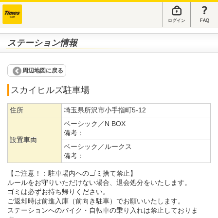
ログイン
FAQ
ステーション情報
周辺地図に戻る
スカイヒルズ駐車場
住所
埼玉県所沢市小手指町5-12
ベーシック／N BOX
備考：
設置車両
ベーシック／ルークス
備考：
【ご注意！：駐車場内へのゴミ捨て禁止】
ルールをお守りいただけない場合、退会処分をいたします。
ゴミは必ずお持ち帰りください。
ご返却時は前進入庫（前向き駐車）でお願いいたします。
ステーションへのバイク・自転車の乗り入れは禁止しておりま