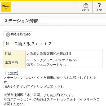
ログイン
FAQ
ステーション情報
周辺地図に戻る
ＮＬＣ新大阪Ｐａｒｔ２
住所
大阪府大阪市淀川区木川西3-5
ベーシック／ワゴンRスマイル 660
設置車両
備考：
ジュニアシートなし
【ご注意】
ステーションへのバイク・自転車の乗り入れは禁止しておりま
す。
場内や付近でのアイドリングは禁止です。
大阪市淀川区「木川公園」より徒歩約3分です。
※当ステーションへの順路はステーションフォトギャラリーをご
確認ください