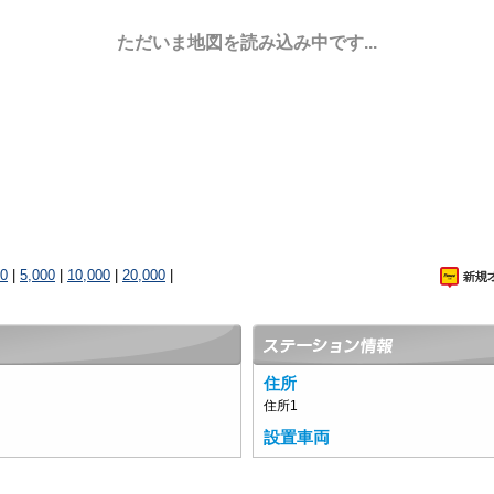
ただいま地図を読み込み中です...
00
|
5,000
|
10,000
|
20,000
|
住所
住所1
設置車両