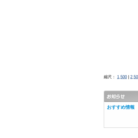
縮尺：
1,500
|
2,5
おすすめ情報