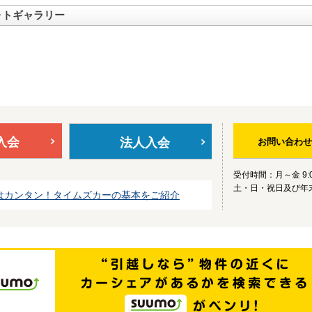
ォトギャラリー
入会
法人入会
お問い合わせ
受付時間：月～金 9:0
土・日・祝日及び年
はカンタン！タイムズカーの基本をご紹介