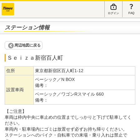
ログイン
FAQ
ステーション情報
周辺地図に戻る
Ｓｅｉｚａ新宿百人町
住所
東京都新宿区百人町1-12
ベーシック／N BOX
備考：
設置車両
ベーシック／ワゴンRスマイル 660
備考：
【ご注意】
車両は枠内中央に車止めの位置までしっかりと下げて駐車してく
ださい。
車両内・駐車場内にゴミは放置せず必ずお持ち帰りください。
ステーションへのバイク・自転車での来場・乗り入れは禁止で