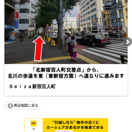
Ｓｅｉｚａ新宿百人町
周辺地図に戻る