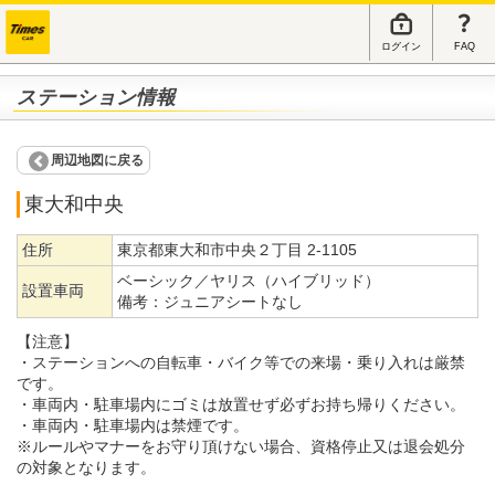
ログイン
FAQ
ステーション情報
周辺地図に戻る
東大和中央
住所
東京都東大和市中央２丁目 2-1105
ベーシック／ヤリス（ハイブリッド）
設置車両
備考：
ジュニアシートなし
【注意】
・ステーションへの自転車・バイク等での来場・乗り入れは厳禁
です。
・車両内・駐車場内にゴミは放置せず必ずお持ち帰りください。
・車両内・駐車場内は禁煙です。
※ルールやマナーをお守り頂けない場合、資格停止又は退会処分
の対象となります。