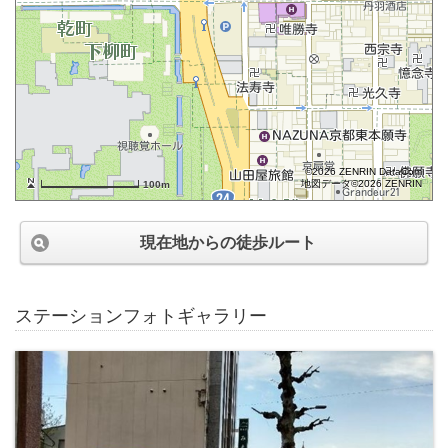
©2026 ZENRIN DataCom
地図データ©2026 ZENRIN
100m
現在地からの徒歩ルート
ステーションフォトギャラリー