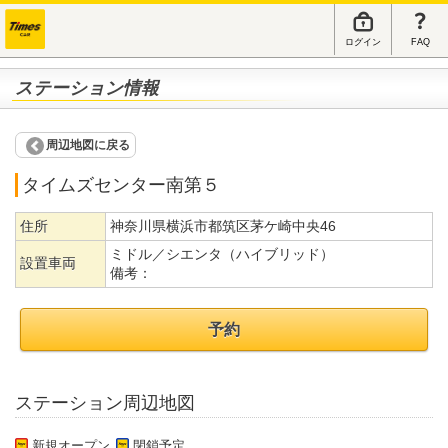
ログイン
FAQ
ステーション情報
周辺地図に戻る
タイムズセンター南第５
住所
神奈川県横浜市都筑区茅ケ崎中央46
ミドル／シエンタ（ハイブリッド）
設置車両
備考：
予約
ステーション周辺地図
新規オープン
閉鎖予定