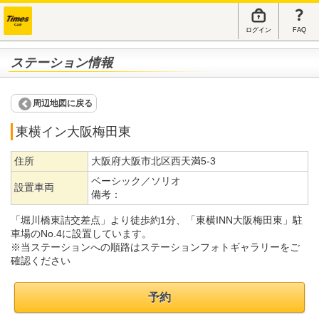
ログイン
FAQ
ステーション情報
周辺地図に戻る
東横イン大阪梅田東
住所
大阪府大阪市北区西天満5-3
ベーシック／ソリオ
設置車両
備考：
「堀川橋東詰交差点」より徒歩約1分、「東横INN大阪梅田東」駐
車場のNo.4に設置しています。
※当ステーションへの順路はステーションフォトギャラリーをご
確認ください
予約