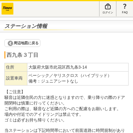
ログイン
FAQ
ステーション情報
周辺地図に戻る
西九条３丁目
住所
大阪府大阪市此花区西九条3-14
ベーシック／ヤリスクロス（ハイブリッド）
設置車両
備考：
ジュニアシートなし
【ご注意】
騒音は近隣住民の方に迷惑となりますので、乗り降りの際のドア
開閉時は慎重に行ってください。
ご利用の際は、騒音など近隣の方へのご配慮をお願いします。
場内や付近でのアイドリングは禁止です。
ゴミは必ずお持ち帰りください。
当ステーションは下記時間帯において前面道路に時間規制があり