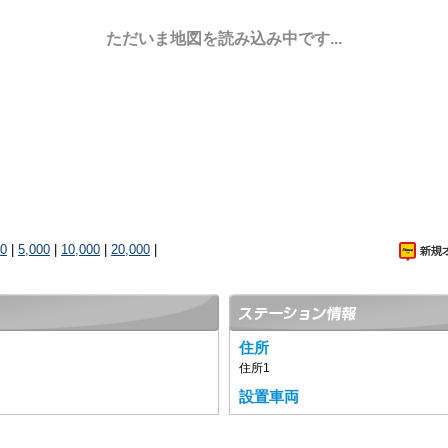
ただいま地図を読み込み中です...
00
|
5,000
|
10,000
|
20,000
|
住所
住所1
設置車両