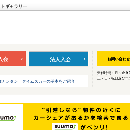
ォトギャラリー
入会
法人入会
お問い合わせ
受付時間：月～金 9:0
土・日・祝日及び年
はカンタン！タイムズカーの基本をご紹介