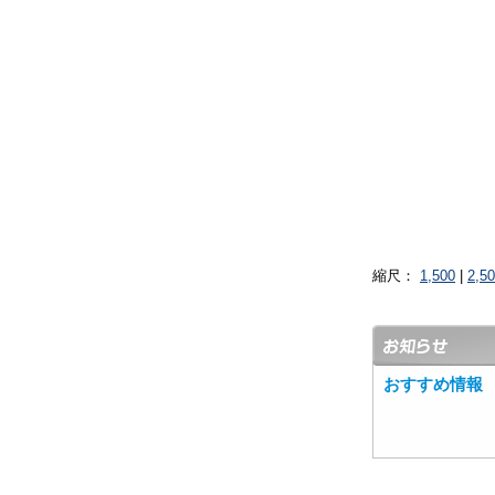
縮尺：
1,500
|
2,5
おすすめ情報