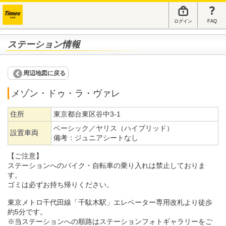
ログイン
FAQ
ステーション情報
周辺地図に戻る
メゾン・ドゥ・ラ・ヴァレ
住所
東京都台東区谷中3-1
ベーシック／ヤリス（ハイブリッド）
設置車両
備考：
ジュニアシートなし
【ご注意】
ステーションへのバイク・自転車の乗り入れは禁止しておりま
す。
ゴミは必ずお持ち帰りください。
東京メトロ千代田線「千駄木駅」エレベーター専用改札より徒歩
約5分です。
※当ステーションへの順路はステーションフォトギャラリーをご