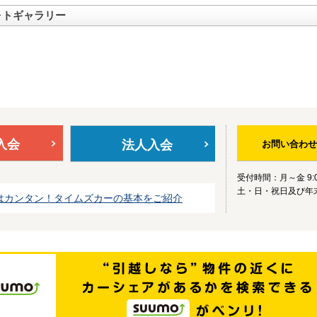
ォトギャラリー
入会
法人入会
お問い合わせ
受付時間：月～金 9:0
土・日・祝日及び年
はカンタン！タイムズカーの基本をご紹介