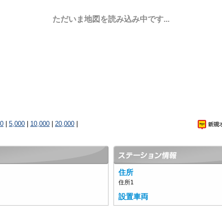
ただいま地図を読み込み中です...
00
|
5,000
|
10,000
|
20,000
|
住所
住所1
設置車両