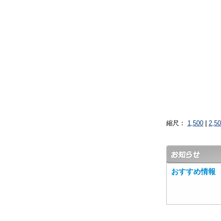
縮尺：
1,500
|
2,5
おすすめ情報