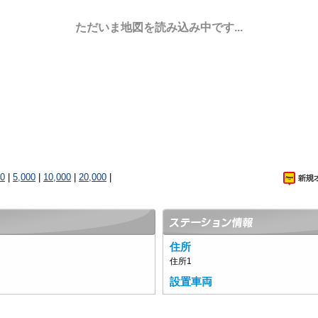
ただいま地図を読み込み中です...
00
|
5,000
|
10,000
|
20,000
|
住所
住所1
設置車両