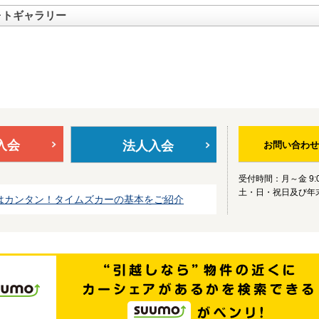
ォトギャラリー
入会
法人入会
お問い合わせ
受付時間：月～金 9:0
土・日・祝日及び年
はカンタン！タイムズカーの基本をご紹介