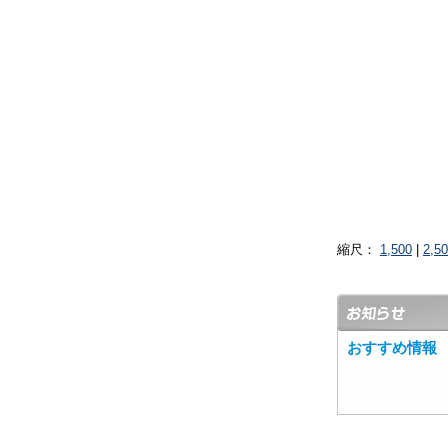
縮尺：
1,500
|
2,5
おすすめ情報