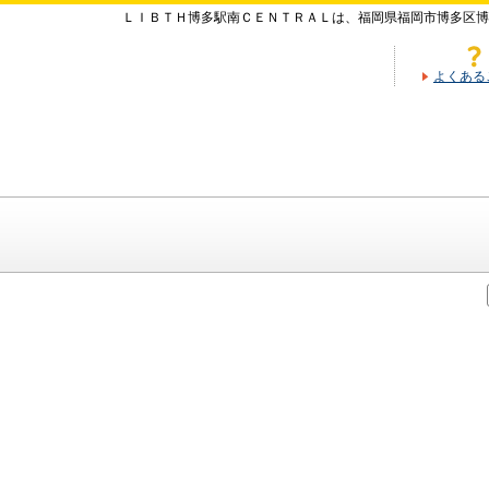
ＬＩＢＴＨ博多駅南ＣＥＮＴＲＡＬは、福岡県福岡市博多区博
よくある