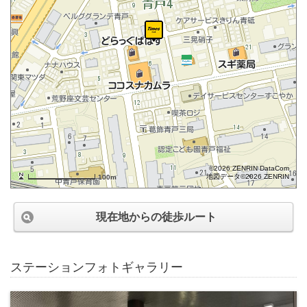
©2026 ZENRIN DataCom
地図データ©2026 ZENRIN
100m
現在地からの徒歩ルート
ステーションフォトギャラリー