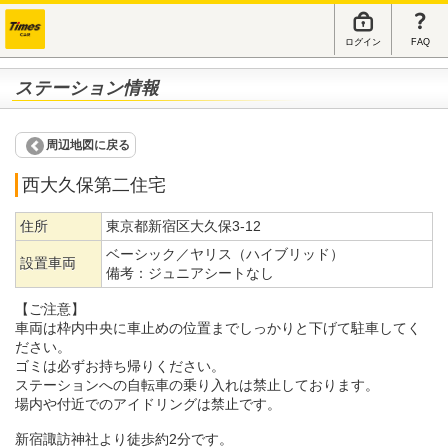
ログイン
FAQ
ステーション情報
周辺地図に戻る
西大久保第二住宅
住所
東京都新宿区大久保3-12
ベーシック／ヤリス（ハイブリッド）
設置車両
備考：
ジュニアシートなし
【ご注意】
車両は枠内中央に車止めの位置までしっかりと下げて駐車してく
ださい。
ゴミは必ずお持ち帰りください。
ステーションへの自転車の乗り入れは禁止しております。
場内や付近でのアイドリングは禁止です。
新宿諏訪神社より徒歩約2分です。