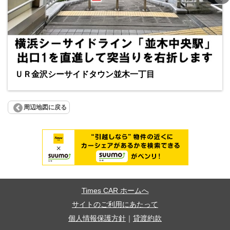
ＵＲ金沢シーサイドタウン並木一丁目
周辺地図に戻る
Times CAR ホームへ
サイトのご利用にあたって
個人情報保護方針
｜
貸渡約款