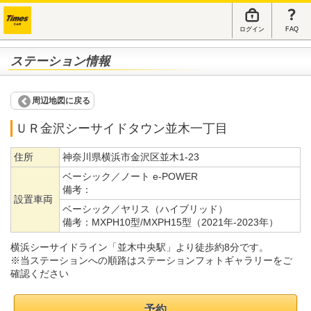
ログイン
FAQ
ステーション情報
周辺地図に戻る
ＵＲ金沢シーサイドタウン並木一丁目
住所
神奈川県横浜市金沢区並木1-23
ベーシック／ノート e-POWER
備考：
設置車両
ベーシック／ヤリス（ハイブリッド）
備考：
MXPH10型/MXPH15型（2021年-2023年）
横浜シーサイドライン「並木中央駅」より徒歩約8分です。
※当ステーションへの順路はステーションフォトギャラリーをご
確認ください
予約