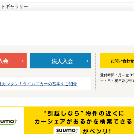
ォトギャラリー
入会
法人入会
お問い合わせ
受付時間：月～金 9:0
土・日・祝日及び年
はカンタン！タイムズカーの基本をご紹介