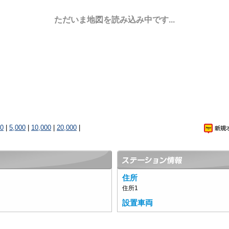
ただいま地図を読み込み中です...
00
|
5,000
|
10,000
|
20,000
|
住所
住所1
設置車両