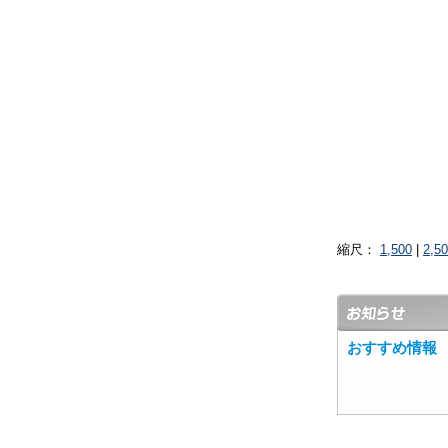
縮尺：
1,500
|
2,5
おすすめ情報