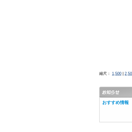
縮尺：
1,500
|
2,5
おすすめ情報