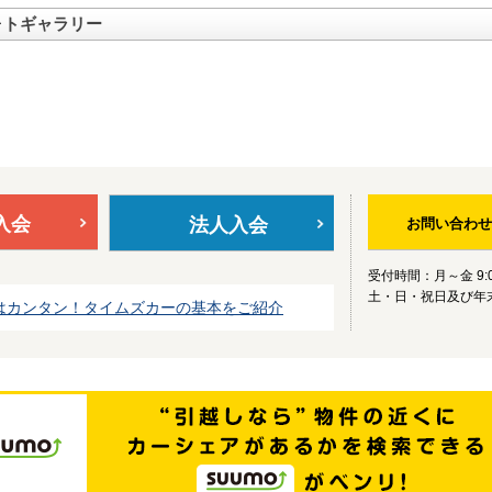
ォトギャラリー
入会
法人入会
お問い合わせ
受付時間：月～金 9:0
土・日・祝日及び年
はカンタン！タイムズカーの基本をご紹介