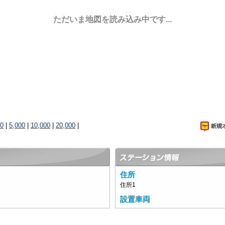
ただいま地図を読み込み中です...
00
|
5,000
|
10,000
|
20,000
|
住所
住所1
設置車両