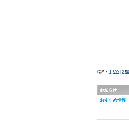
縮尺：
1,500
|
2,5
おすすめ情報