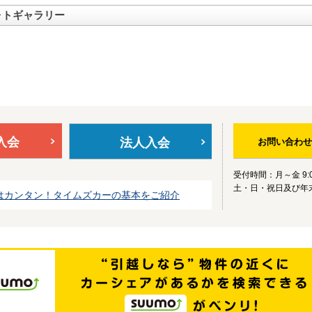
ォトギャラリー
入会
法人入会
お問い合わせ
受付時間：月～金 9:0
土・日・祝日及び年
はカンタン！タイムズカーの基本をご紹介