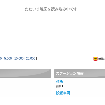
ただいま地図を読み込み中です...
00
|
5,000
|
10,000
|
20,000
|
住所
住所1
設置車両