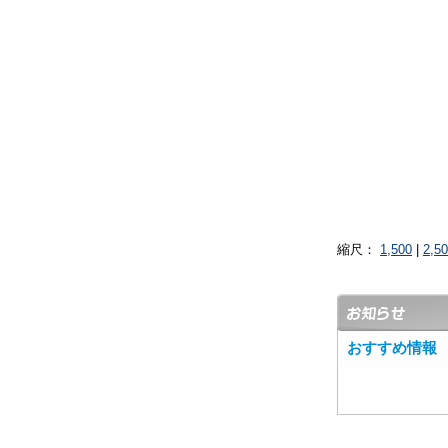
縮尺：
1,500
|
2,5
おすすめ情報