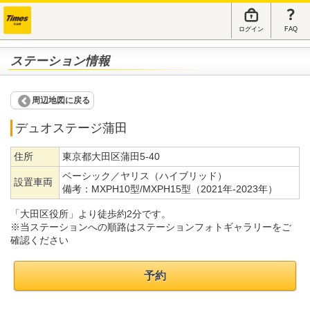
ログイン
FAQ
ステーション情報
周辺地図に戻る
デュオステージ蒲田
住所
東京都大田区蒲田5-40
ベーシック／ヤリス（ハイブリッド）
設置車両
備考：
MXPH10型/MXPH15型（2021年-2023年）
「大田区役所」より徒歩約2分です。
※当ステーションへの順路はステーションフォトギャラリーをご
確認ください
予約