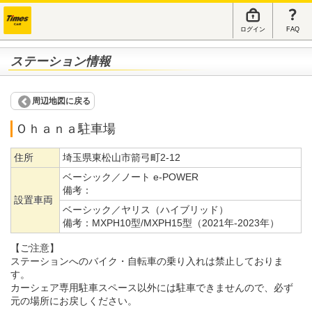
ログイン
FAQ
ステーション情報
周辺地図に戻る
Ｏｈａｎａ駐車場
住所
埼玉県東松山市箭弓町2-12
ベーシック／ノート e-POWER
備考：
設置車両
ベーシック／ヤリス（ハイブリッド）
備考：
MXPH10型/MXPH15型（2021年-2023年）
【ご注意】
ステーションへのバイク・自転車の乗り入れは禁止しておりま
す。
カーシェア専用駐車スペース以外には駐車できませんので、必ず
元の場所にお戻しください。