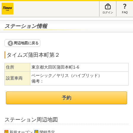
ログイン
FAQ
ステーション情報
周辺地図に戻る
タイムズ蒲田本町第２
住所
東京都大田区蒲田本町1-6
ベーシック／ヤリス（ハイブリッド）
設置車両
備考：
予約
ステーション周辺地図
新規オープン
閉鎖予定