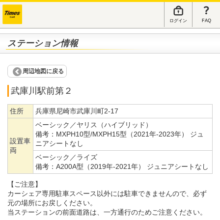
ログイン
FAQ
ステーション情報
周辺地図に戻る
武庫川駅前第２
住所
兵庫県尼崎市武庫川町2-17
ベーシック／ヤリス（ハイブリッド）
備考：
MXPH10型/MXPH15型（2021年-2023年） ジュ
設置車
ニアシートなし
両
ベーシック／ライズ
備考：
A200A型（2019年-2021年） ジュニアシートなし
【ご注意】
カーシェア専用駐車スペース以外には駐車できませんので、必ず
元の場所にお戻しください。
当ステーションの前面道路は、一方通行のためご注意ください。