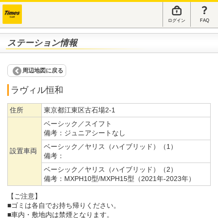
ログイン
FAQ
ステーション情報
周辺地図に戻る
ラヴィル恒和
住所
東京都江東区古石場2-1
ベーシック／スイフト
備考：
ジュニアシートなし
ベーシック／ヤリス（ハイブリッド）（1）
設置車両
備考：
ベーシック／ヤリス（ハイブリッド）（2）
備考：
MXPH10型/MXPH15型（2021年-2023年）
【ご注意】
■ゴミは各自でお持ち帰りください。
■車内・敷地内は禁煙となります。