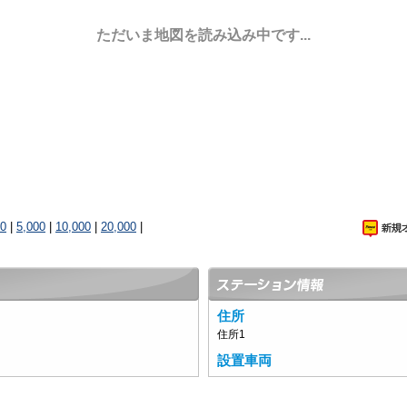
ただいま地図を読み込み中です...
00
|
5,000
|
10,000
|
20,000
|
住所
住所1
設置車両