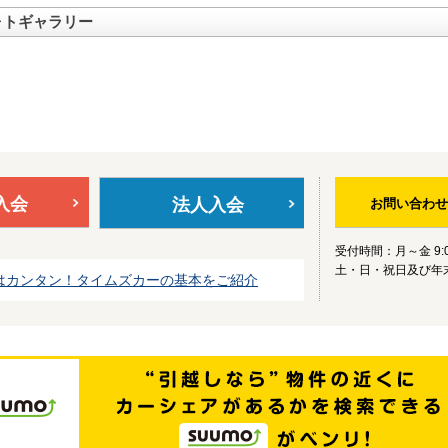
ォトギャラリー
入会
法人入会
お問い合わせ
受付時間：月～金 9:0
土・日・祝日及び年
はカンタン！タイムズカーの基本をご紹介