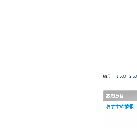
縮尺：
1,500
|
2,5
おすすめ情報