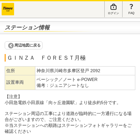
ログイン
FAQ
ステーション情報
周辺地図に戻る
ＧＩＮＺＡ ＦＯＲＥＳＴ月極
住所
神奈川県川崎市多摩区登戸 2092
ベーシック／ノート e-POWER
設置車両
備考：
ジュニアシートなし
【注意】
小田急電鉄小田原線「向ヶ丘遊園駅」より徒歩約5分です。
ステーション周辺の工事により道路が臨時的に一方通行になる場
合がございますので、ご注意ください。
※当ステーションへの順路はステーションフォトギャラリーをご
確認ください