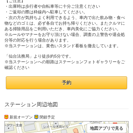
【ご注意】
・出庫時は歩行者や自転車等に十分ご注意ください
・ご返却の際は枠線内へ駐車してください。
・次の方が気持ちよく利用できるよう、車内で出た飲み物・食べ
物などのゴミは、必ず各自でお持ち帰りください。またクルマに
ある掃除用品をご利用いただき、車内美化にご協力ください。
※ルールやマナーをお守り頂けない場合、調査の上警告や退会処
分等の対応を行う場合があります。
※当ステーションは、黄色いスタンド看板を撤去しています。
「仙台法務局」より徒歩約5分です。
※当ステーションへの順路はステーションフォトギャラリーをご
確認ください
予約
ステーション周辺地図
新規オープン
閉鎖予定
地図アプリで見る