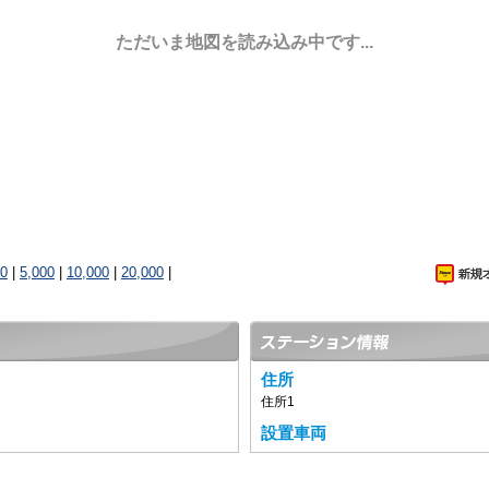
ただいま地図を読み込み中です...
00
|
5,000
|
10,000
|
20,000
|
住所
住所1
設置車両