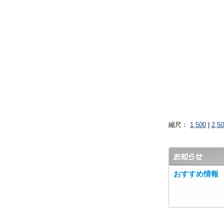
縮尺：
1,500
|
2,5
おすすめ情報