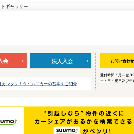
ォトギャラリー
入会
法人入会
お問い合わせ
受付時間：月～金 9:0
土・日・祝日及び年
はカンタン！タイムズカーの基本をご紹介