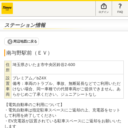
ログイン
FAQ
ステーション情報
周辺地図に戻る
南与野駅前（ＥＶ）
住
埼玉県さいたま市中央区鈴谷2-600
所
設
プレミアム／bZ4X
置
備考：
車両のトラブル、事故、無断延長などでご利用いただ
車
けない場合、同一車種での代替車両がご提供できません。あ
両
らかじめご了承ください。ジュニアシートなし
【電気自動車のご利用について】
・電気自動車は指定駐車スペースにご返却の上、充電器をセット
して利用を終了してください
・EV充電器が設置されている駐車スペースにご返却をお願いいた
します