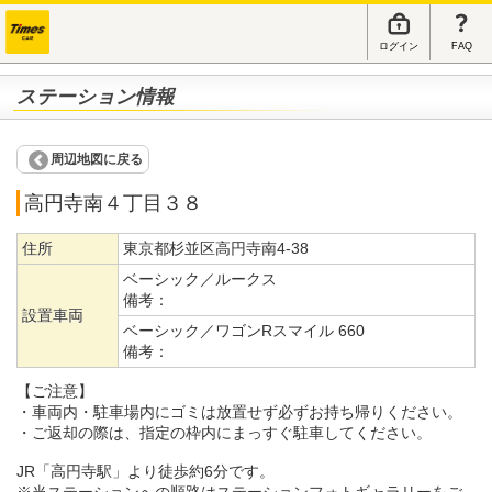
ログイン
FAQ
ステーション情報
周辺地図に戻る
高円寺南４丁目３８
住所
東京都杉並区高円寺南4-38
ベーシック／ルークス
備考：
設置車両
ベーシック／ワゴンRスマイル 660
備考：
【ご注意】
・車両内・駐車場内にゴミは放置せず必ずお持ち帰りください。
・ご返却の際は、指定の枠内にまっすぐ駐車してください。
JR「高円寺駅」より徒歩約6分です。