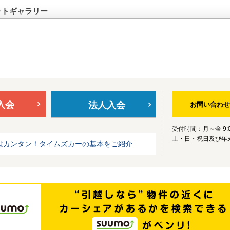
ォトギャラリー
入会
法人入会
お問い合わせ
受付時間：月～金 9:0
土・日・祝日及び年
はカンタン！タイムズカーの基本をご紹介