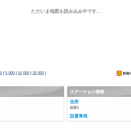
ただいま地図を読み込み中です...
00
|
5,000
|
10,000
|
20,000
|
住所
住所1
設置車両