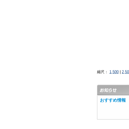
縮尺：
1,500
|
2,5
おすすめ情報