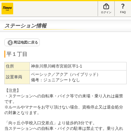
ログイン
FAQ
ステーション情報
周辺地図に戻る
平１丁目
住所
神奈川県川崎市宮前区平1-1
ベーシック／アクア（ハイブリッド）
設置車両
備考：
ジュニアシートなし
【注意】
・ステーションへの自転車・バイク等での来場・乗り入れは厳禁
です。
※ルールやマナーをお守り頂けない場合、資格停止又は退会処分
の対象となります。
「向ヶ丘小学校入口交差点」より徒歩約3分です。
当ステーションへの自転車・バイクの駐車は禁止です。乗り入れ