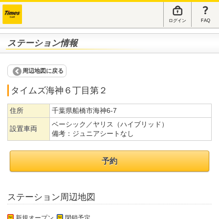
ログイン
FAQ
ステーション情報
周辺地図に戻る
タイムズ海神６丁目第２
住所
千葉県船橋市海神6-7
ベーシック／ヤリス（ハイブリッド）
設置車両
備考：
ジュニアシートなし
予約
ステーション周辺地図
新規オープン
閉鎖予定