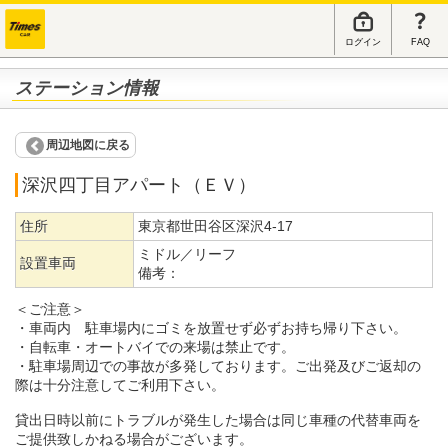
ログイン
FAQ
ステーション情報
周辺地図に戻る
深沢四丁目アパート（ＥＶ）
住所
東京都世田谷区深沢4-17
ミドル／リーフ
設置車両
備考：
＜ご注意＞
・車両内 駐車場内にゴミを放置せず必ずお持ち帰り下さい。
・自転車・オートバイでの来場は禁止です。
・駐車場周辺での事故が多発しております。ご出発及びご返却の
際は十分注意してご利用下さい。
貸出日時以前にトラブルが発生した場合は同じ車種の代替車両を
ご提供致しかねる場合がございます。