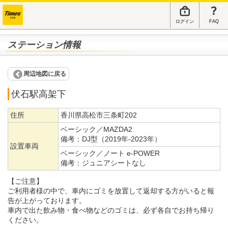
ログイン
FAQ
ステーション情報
周辺地図に戻る
伏石駅高架下
住所
香川県高松市三条町202
ベーシック／MAZDA2
備考：
DJ型（2019年-2023年）
設置車両
ベーシック／ノート e-POWER
備考：
ジュニアシートなし
【ご注意】
ご利用者様の中で、車内にゴミを放置して返却する方がいると報
告が上がっております。
車内で出た飲み物・食べ物などのゴミは、必ず各自でお持ち帰り
ください。