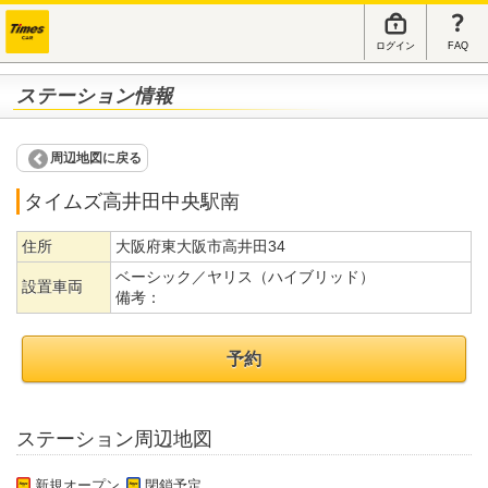
ログイン
FAQ
ステーション情報
周辺地図に戻る
タイムズ高井田中央駅南
住所
大阪府東大阪市高井田34
ベーシック／ヤリス（ハイブリッド）
設置車両
備考：
予約
ステーション周辺地図
新規オープン
閉鎖予定