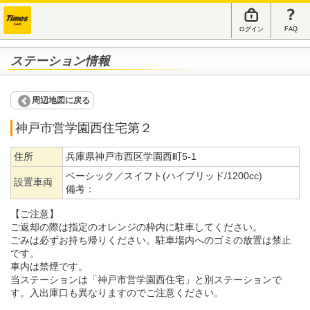
ログイン
FAQ
ステーション情報
周辺地図に戻る
神戸市営学園西住宅第２
住所
兵庫県神戸市西区学園西町5-1
ベーシック／スイフト(ハイブリッド/1200cc)
設置車両
備考：
【ご注意】
ご返却の際は指定のオレンジの枠内に駐車してください。
ごみは必ずお持ち帰りください。駐車場内へのゴミの放置は禁止
です。
車内は禁煙です。
当ステーションは「神戸市営学園西住宅」と別ステーションで
す。入出庫口も異なりますのでご注意ください。