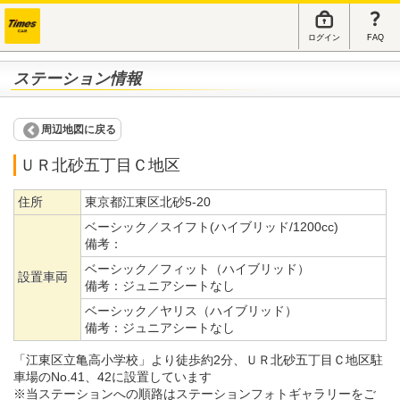
ログイン
FAQ
ステーション情報
周辺地図に戻る
ＵＲ北砂五丁目Ｃ地区
住所
東京都江東区北砂5-20
ベーシック／スイフト(ハイブリッド/1200cc)
備考：
ベーシック／フィット（ハイブリッド）
設置車両
備考：
ジュニアシートなし
ベーシック／ヤリス（ハイブリッド）
備考：
ジュニアシートなし
「江東区立亀高小学校」より徒歩約2分、ＵＲ北砂五丁目Ｃ地区駐
車場のNo.41、42に設置しています
※当ステーションへの順路はステーションフォトギャラリーをご