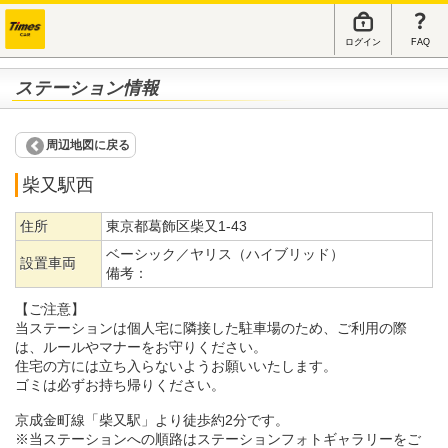
ログイン
FAQ
ステーション情報
周辺地図に戻る
柴又駅西
住所
東京都葛飾区柴又1-43
ベーシック／ヤリス（ハイブリッド）
設置車両
備考：
【ご注意】
当ステーションは個人宅に隣接した駐車場のため、ご利用の際
は、ルールやマナーをお守りください。
住宅の方には立ち入らないようお願いいたします。
ゴミは必ずお持ち帰りください。
京成金町線「柴又駅」より徒歩約2分です。
※当ステーションへの順路はステーションフォトギャラリーをご