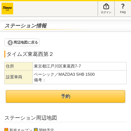
ログイン
FAQ
ステーション情報
周辺地図に戻る
タイムズ東葛西第２
住所
東京都江戸川区東葛西7-7
ベーシック／MAZDA3 5HB 1500
設置車両
備考：
予約
ステーション周辺地図
新規オープン
閉鎖予定