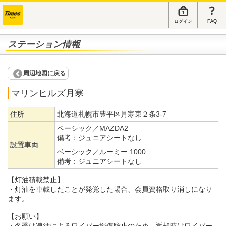
ログイン
FAQ
ステーション情報
周辺地図に戻る
マリンヒルズ月寒
住所
北海道札幌市豊平区月寒東２条3-7
ベーシック／MAZDA2
備考：
ジュニアシートなし
設置車両
ベーシック／ルーミー 1000
備考：
ジュニアシートなし
【灯油積載禁止】
・灯油を車載したことが発覚した場合、会員資格取り消しになり
ます。
【お願い】