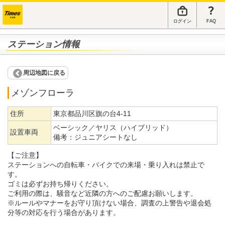
ログイン
FAQ
ステーション情報
周辺地図に戻る
メゾンフローラ
住所
東京都品川区旗の台4-11
ベーシック／ヤリス（ハイブリッド）
設置車両
備考：
ジュニアシートなし
【ご注意】
ステーションへの自転車・バイクでの来場・乗り入れは禁止で
す。
ゴミは必ずお持ち帰りください。
ご利用の際は、騒音など近隣の方へのご配慮お願いします。
※ルールやマナーをお守り頂けない場合、調査の上警告や退会処
分等の対応を行う場合があります。