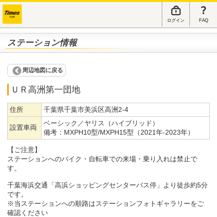
ログイン
FAQ
ステーション情報
周辺地図に戻る
ＵＲ高洲第一団地
住所
千葉県千葉市美浜区高洲2-4
ベーシック／ヤリス（ハイブリッド）
設置車両
備考：
MXPH10型/MXPH15型（2021年-2023年）
【ご注意】
ステーションへのバイク・自転車での来場・乗り入れは禁止で
す。
千葉海浜交通「高浜ショッピングセンターバス停」より徒歩約5分
です。
※当ステーションへの順路はステーションフォトギャラリーをご
確認ください