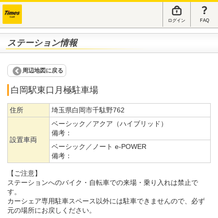
ログイン
FAQ
ステーション情報
周辺地図に戻る
白岡駅東口月極駐車場
住所
埼玉県白岡市千駄野762
ベーシック／アクア（ハイブリッド）
備考：
設置車両
ベーシック／ノート e-POWER
備考：
【ご注意】
ステーションへのバイク・自転車での来場・乗り入れは禁止で
す。
カーシェア専用駐車スペース以外には駐車できませんので、必ず
元の場所にお戻しください。