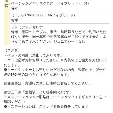
車
ベーシック／ヤリスクロス（ハイブリッド）（4）
両
備考：
ミドル／CX-30 2000（M-ハイブリッド）
備考：
プレミアム／セレナ
備考：
車両のトラブル、事故、無断延長などでご利用いただ
けない場合、同一車種での代替車両がご提供できません。あ
らかじめご了承ください。ジュニアシートなし
【ご注意】
・ペットの同乗は禁止しております。
・ゴミは必ずお持ち帰りください。車内美化にご協力をお願いい
たします。
※ルールやマナーをお守りいただけない場合、調査の上、警告や
退会処分等の対応を行う場合があります。
前面道路は一方通行の為、出庫時は右折してください。
都営三田線「蓮根駅」より徒歩約6分です。
※当ステーションへの順路はステーションフォトギャラリーをご
確認ください
※当ステーションは、スタンド看板を撤去しています