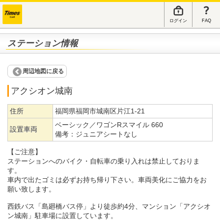
ログイン
FAQ
ステーション情報
周辺地図に戻る
アクシオン城南
住所
福岡県福岡市城南区片江1-21
ベーシック／ワゴンRスマイル 660
設置車両
備考：
ジュニアシートなし
【ご注意】
ステーションへのバイク・自転車の乗り入れは禁止しておりま
す。
車内で出たゴミは必ずお持ち帰り下さい。車両美化にご協力をお
願い致します。
西鉄バス「島廻橋バス停」より徒歩約4分、マンション「アクシオ
ン城南」駐車場に設置しています。