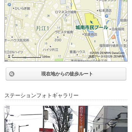
©2026 ZENRIN DataCom
地図データ©2026 ZENRIN
100m
現在地からの徒歩ルート
ステーションフォトギャラリー