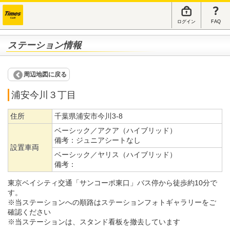
ログイン
FAQ
ステーション情報
周辺地図に戻る
浦安今川３丁目
住所
千葉県浦安市今川3-8
ベーシック／アクア（ハイブリッド）
備考：
ジュニアシートなし
設置車両
ベーシック／ヤリス（ハイブリッド）
備考：
東京ベイシティ交通「サンコーポ東口」バス停から徒歩約10分で
す。
※当ステーションへの順路はステーションフォトギャラリーをご
確認ください
※当ステーションは、スタンド看板を撤去しています